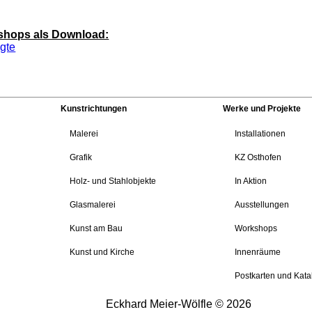
shops als Download:
gte
Kunstrichtungen
Werke und Projekte
Malerei
Installationen
Grafik
KZ Osthofen
Holz- und Stahlobjekte
In Aktion
Glasmalerei
Ausstellungen
Kunst am Bau
Workshops
Kunst und Kirche
Innenräume
Postkarten und Kata
Eckhard Meier-Wölfle © 2026