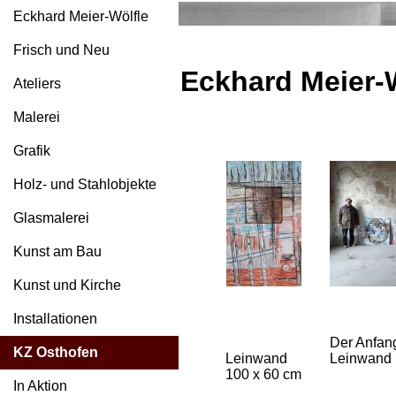
Eckhard Meier-Wölfle
Frisch und Neu
Eckhard Meier-
Ateliers
Malerei
Grafik
Holz- und Stahlobjekte
Glasmalerei
Kunst am Bau
Kunst und Kirche
Installationen
Der Anfan
KZ Osthofen
Leinwand
Leinwand
100 x 60 cm
In Aktion